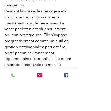
longtemps. 
Pendant la soirée, le message a été 
clair. La vente par lots concerne 
maintenant plus de personnes. La 
vente par lots n’est plus seulement 
pour un petit groupe. Elle s'impose 
progressivement comme un outil de 
gestion patrimoniale à part entière, 
porté par un environnement 
réglementaire désormais lisible et par 
un appétit renouvelé du marché 
français pour le résidentiel.
Reportage réalisé par 
Christophe 
Régnier
 et L'agence LA NOUVELLE 
ÉCONOMIE pour FIABCI - 
France. 
www.lanouvelleeconomie.tv
Actualités
Networking