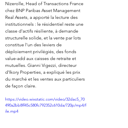
Nizerolle, Head of Transactions France 
chez BNP Paribas Asset Management 
Real Assets, a apporté la lecture des 
institutionnels : le résidentiel reste une 
classe d'actifs résiliente, à demande 
structurelle solide, et la vente par lots 
constitue l'un des leviers de 
déploiement privilégiés, des fonds 
value-add aux caisses de retraite et 
mutuelles. Gianni Vigezzi, directeur 
d’Ikory Properties, a expliqué les prix 
du marché et les ventes aux particuliers 
de façon claire.
https://video.wixstatic.com/video/32dac5_70
490a2bb8ff45c580fc792352c610da/720p/mp4/f
ile.mp4